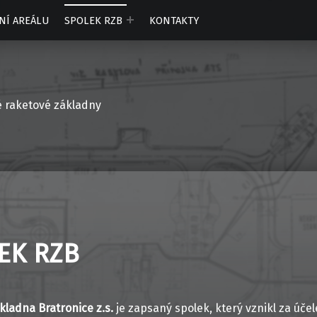
NÍ AREÁLU
SPOLEK RZB
KONTAKTY
é raketové základny
EK RZB
kladna Bratronice z.s.
je zapsaný spolek, který vznikl za úče