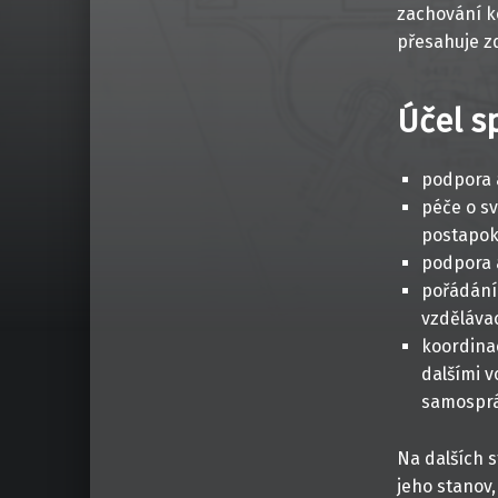
zachování ko
přesahuje zd
Účel s
podpora 
péče o sv
postapok
podpora 
pořádání
vzdělávac
koordina
dalšími v
samospr
Na dalších 
jeho stanov,