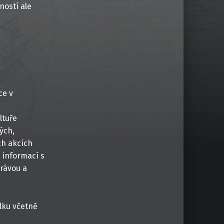
ností ale
ce v
ltuře
ých,
ch akcích
 informací s
právou a
lku včetně