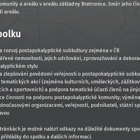
munity a areálu v areálu základny Bratronice. Směr jeho čin
i areálu.
polku
a rozvoj postapokalyptické subkultury zejména v ČR
ěřené nemovitosti, jejich udržování, zprovozňování a dekora
alyptickém stylu
a zlepšování povědomí veřejnosti o postapokalyptické subku
 tematických akcí (zejména kulturních, uměleckých, zážitkov
ích a sportovních) a podpora tematické účasti členů na jiný
ce činnosti na podporu postapokalyptické komunity; výměna
olnočasovými organizacemi, veřejností, podnikateli, státní s
ávou
stránkách je možné nalézt odkazy na důležité dokumenty spo
 přihlášky do spolku a dalších informací.